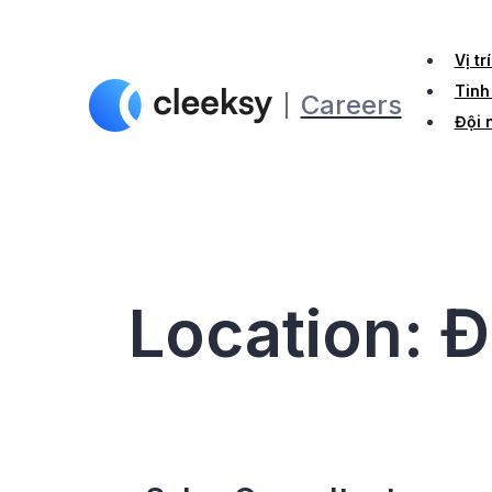
Vị tr
Tinh
Đội 
Location:
Đ