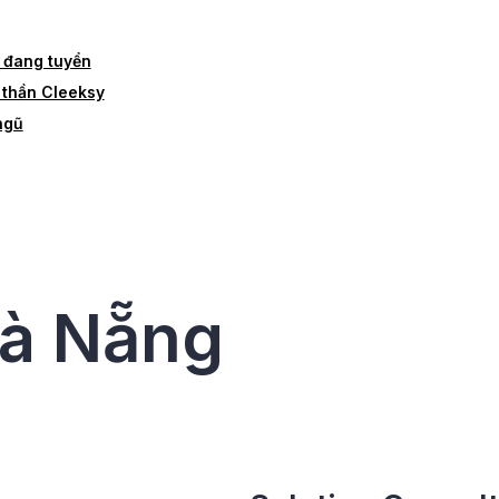
í đang tuyển
 thần Cleeksy
ngũ
à Nẵng